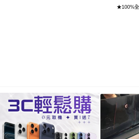
★100%