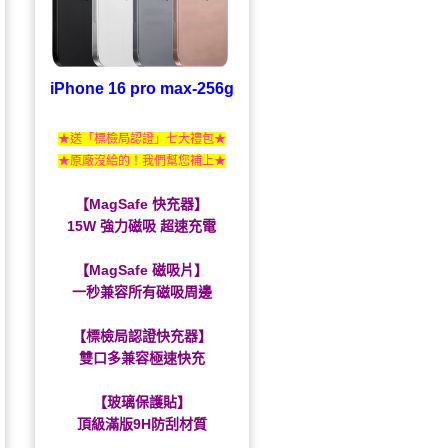
iPhone 16 pro max-256g
★送「標檢局認證」七大禮包★
★原廠沒給的！我們幫您補上★
【MagSafe 快充器】
15W 強力磁吸 超速充電
【MagSafe 磁吸片】
一秒兼容所有磁吸周邊
【標檢局認證快充器】
雙口多兼容極速快充
【玻璃保護貼】
頂級滿版9H防刮材質