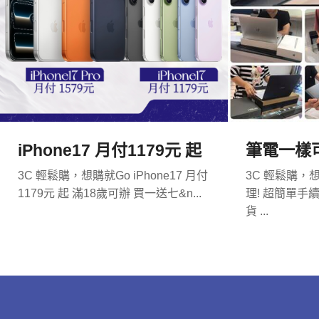
iPhone17 月付1179元 起
筆電一樣
​3C 輕鬆購，想購就Go iPhone17 月付
​3C 輕鬆購
1179元 起 滿18歲可辦 買一送七&n...
理! 超簡單手續
貨 ...