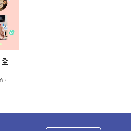
 全
手續，
貨