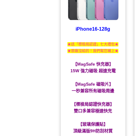
iPhone16-128g
★送「標檢局認證」七大禮包★
★原廠沒給的！我們幫您補上★
【MagSafe 快充器】
15W 強力磁吸 超速充電
【MagSafe 磁吸片】
一秒兼容所有磁吸周邊
【標檢局認證快充器】
雙口多兼容極速快充
【玻璃保護貼】
頂級滿版9H防刮材質